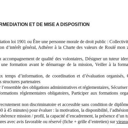
ERMEDIATION ET DE MISE A DISPOSITION
iation loi 1901 ou Être une personne morale de droit public : Collectivité
on d’intérêt général, Adhérer à la Charte des valeurs de Roulé mon z
n accompagnement de qualité des volontaires, Désigner un tuteur iden
t une formation avant le démarrage de la mission, Veiller à la format
 aux temps d’information, de coordination et d’évaluation organisés, 
s structures partenaires
r l’ensemble des obligations administratives et réglementaires, Sécuris
 formations réglementaires obligatoires, Participer aux formations 
recrutement non discriminatoire et accessible sans condition de diplôme
30 à 45 minutes) pour évaluer : la motivation, la disponibilité, l’adhésio
 cohérence mission / profil, la capacité d’encadrement, la présence d’un t
s avec avis favorable ou réservé (fiche + grille d’entretien) sur
vieas